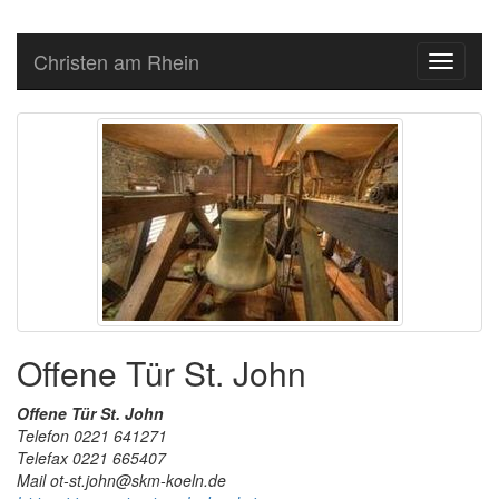
Christen am Rhein
Toggle
navigati
Offene Tür St. John
Offene Tür St. John
Telefon 0221 641271
Telefax 0221 665407
Mail ot-st.john@skm-koeln.de