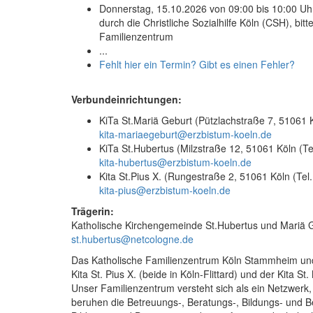
Donnerstag, 15.10.2026 von 09:00 bis 10:00 Uhr
durch die Christliche Sozialhilfe Köln (CSH), bit
Familienzentrum
...
Fehlt hier ein Termin? Gibt es einen Fehler?
Verbundeinrichtungen:
KiTa St.Mariä Geburt (Pützlachstraße 7, 51061 
kita-mariaegeburt@erzbistum-koeln.de
KiTa St.Hubertus (Milzstraße 12, 51061 Köln (T
kita-hubertus@erzbistum-koeln.de
Kita St.Pius X. (Rungestraße 2, 51061 Köln (Tel
kita-pius@erzbistum-koeln.de
Trägerin:
Katholische Kirchengemeinde St.Hubertus und Mariä G
st.hubertus@netcologne.de
Das Katholische Familienzentrum Köln Stammheim und 
Kita St. Pius X. (beide in Köln-Flittard) und der Kita 
Unser Familienzentrum versteht sich als ein Netzwerk,
beruhen die Betreuungs-, Beratungs-, Bildungs- und 