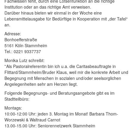
Fachwissen fehlt, durch eine Lotsenfunktion an die richtige
Institution oder an das richtige Amt verweisen.
Darüber hinaus bieten wir einmal in der Woche eine
Lebensmittelausgabe für Bedürftige in Kooperation mit „der Tafel“
an.
Adresse:
Bonhoefferstraße
5161 Köln Stammheim
Tel.: 0221 9337737
Monika Lutz schreibt:
''Als Pastoralreferentin bin ich u.a. die Caritasbeauftragte in
Flittard/Stammheim/Bruder Klaus, weil mir die konkrete Arbeit und
Begegnung mit Menschen in sozialen und/oder seelsorglichen
Angelegenheiten sehr am Herzen liegt.
Folgende Begegnungs- und Beratungsangebote gibt es im
Stadtteilbüro:
Montags:
10:00-12:00 Uhr: jeden 3. Montag im Monat! Barbara Thom-
Worzewski & Waltraud Carnot
13.00-15.00 Uhr: Seniorennetzwerk Stammheim