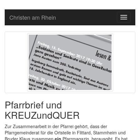
Christen am Rhein
Toggle
navigati
Pfarrbrief und
KREUZundQUER
Zur Zusammenarbeit in der Pfarrei gehört, dass der
Pfarrgemeinderat für die Ortsteile in Flittard, Stammheim und
Bruder Klaus zusammen
ein
Pfarrmagazin, herausgibt. Es hat